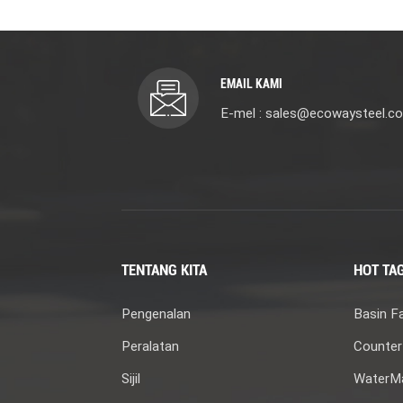
EMAIL KAMI
E-mel : sales@ecowaysteel.c
TENTANG KITA
HOT TA
Pengenalan
Basin F
Peralatan
Counter
Sijil
WaterMa