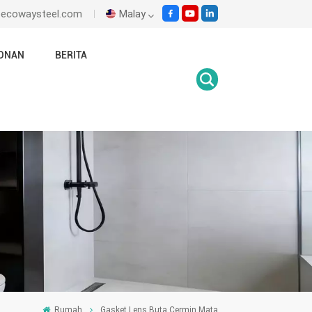
@ecowaysteel.com
Malay
ONAN
BERITA
English
Italiano
Español
Malay
اللغة العربية
हिंदी
Rumah
Gasket Lens Buta Cermin Mata