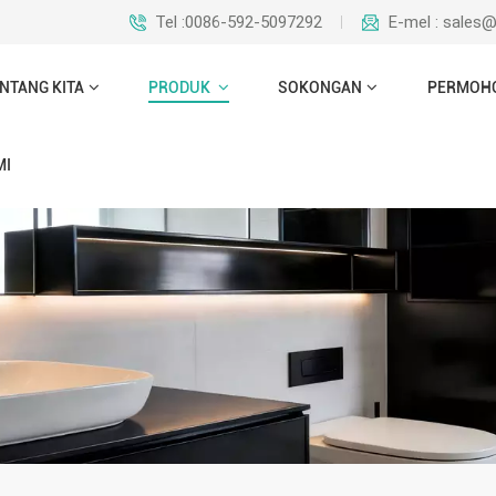
Tel :0086-592-5097292
E-mel : sales
NTANG KITA
PRODUK
SOKONGAN
PERMOH
MI