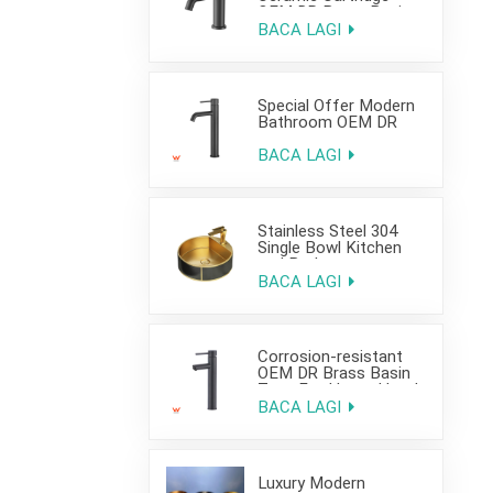
OEM DR Brass Basin
Taps For Home Hotel
BACA LAGI
Bathroom Use
Special Offer Modern
Bathroom OEM DR
Brass Basin Taps For
Home Hotel Project
BACA LAGI
Use
Stainless Steel 304
Single Bowl Kitchen
and Bathroom
Countertop Sink
BACA LAGI
Corrosion-resistant
OEM DR Brass Basin
Taps For Home Hotel
Project Use
BACA LAGI
Luxury Modern