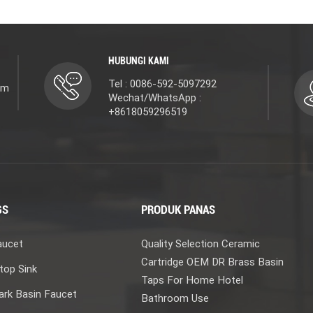
HUBUNGI KAMI
Tel : 0086-592-5097292
om
Wechat/WhatsApp :
+8618059296519
GS
PRODUK PANAS
aucet
Quality Selection Ceramic
Cartridge OEM DR Brass Basin
top Sink
Taps For Home Hotel
rk Basin Faucet
Bathroom Use