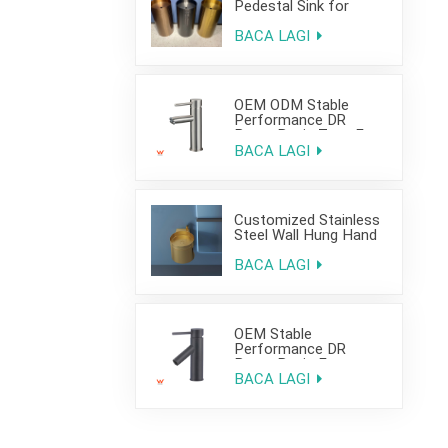
Pedestal Sink for
Hotel Use
BACA LAGI
OEM ODM Stable
Performance DR
Brass Basin Taps For
Home Hotel Project
BACA LAGI
Customized Stainless
Steel Wall Hung Hand
Wash Basin Sink for
Bathroom
BACA LAGI
OEM Stable
Performance DR
Brass Basin Faucet
For Home Hotel Grade
BACA LAGI