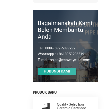
Bagaimanakah Kami
Boleh Membantu
Anda
Tel :
0086-592-5097292
Whatsapp :
+8618059296519
E-mel :
sales@ecowaysteel.com
HUBUNGI KAMI
PRODUK BARU
Quality Selection
Ceramic Cartridge