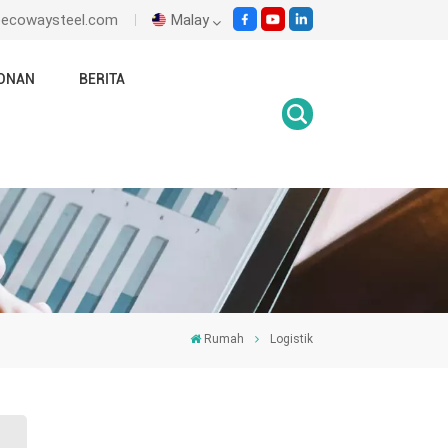
@ecowaysteel.com
Malay
ONAN
BERITA
English
Italiano
Español
Malay
اللغة العربية
हिंदी
Rumah
Logistik