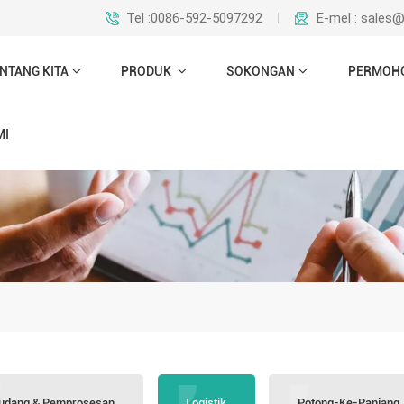
Tel :0086-592-5097292
E-mel : sales
NTANG KITA
PRODUK
SOKONGAN
PERMOH
MI
udang & Pemprosesan
Logistik
Potong-Ke-Panjang