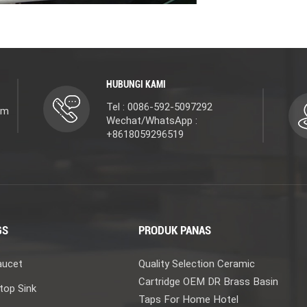
HUBUNGI KAMI
Tel : 0086-592-5097292
om
Wechat/WhatsApp :
+8618059296519
GS
PRODUK PANAS
aucet
Quality Selection Ceramic
Cartridge OEM DR Brass Basin
top Sink
Taps For Home Hotel