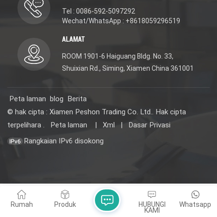
Tel : 0086-592-5097292
Wechat/WhatsApp : +8618059296519
ALAMAT
ROOM 1901-6 Haiguang Bldg. No. 33,
Shuixian Rd., Siming, Xiamen China 361001
Peta laman
blog
Berita
© hak cipta : Xiamen Peshon Trading Co. Ltd.. Hak cipta
terpelihara .
Peta laman
|
Xml
|
Dasar Privasi
Rangkaian IPv6 disokong
Rumah
Produk
HUBUNGI
Whatsapp
KAMI