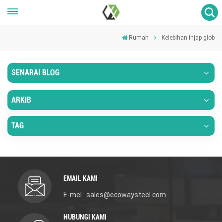
Rumah
Kelebihan injap glob
SENARAI BLOG
ARKIB
TAG
EMAIL KAMI
E-mel : sales@ecowaysteel.com
HUBUNGI KAMI